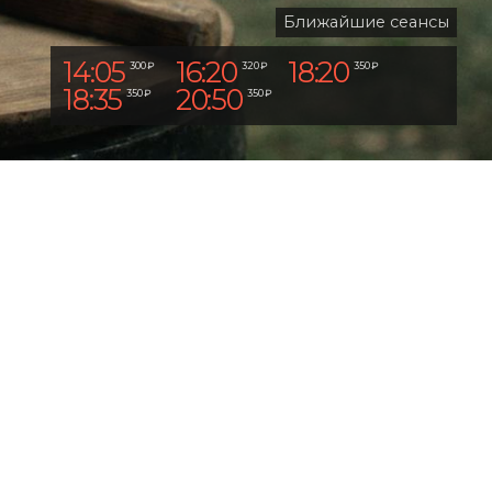
Ближайшие сеансы
14:05
16:20
18:20
300 ₽
320 ₽
350 ₽
18:35
20:50
350 ₽
350 ₽