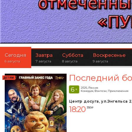
Сегодня
Завтра
Суббота
Воскресенье
6 августа
7 августа
8 августа
9 августа
Последний бо
ДЕТЯМ
6
2026, Россия
+
Комедия, Фэнтези, Приключения
Центр досуга, ул.Энгельса 2
18:20
350 ₽