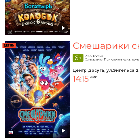
Смешарики с
ДЕТЯМ
6
2025, Россия
+
Фантастика, Приключенческая ком
Центр досуга, ул.Энгельса 2
14:15
280 ₽