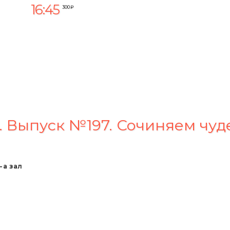
16:45
300 ₽
. Выпуск №197. Сочиняем чуд
-а зал