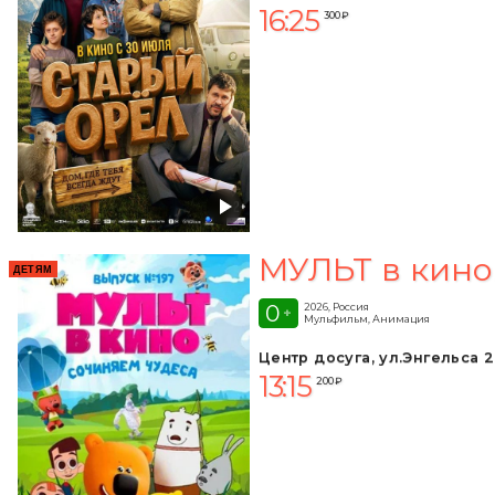
16:25
300 ₽
МУЛЬТ в кино
ДЕТЯМ
0
2026, Россия
+
Мульфильм, Анимация
Центр досуга, ул.Энгельса 2
13:15
200 ₽