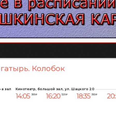
гатырь. Колобок
-а зал
Кинотеатр, большой зал, ул. Шацкого 20
14:05
16:20
18:35
20
300 ₽
320 ₽
350 ₽