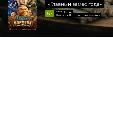
«Главный замес года»
6
2026, Россия
+
Комедия, Фэнтези, Приключения