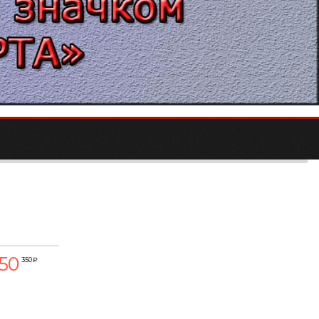
:50
350 ₽