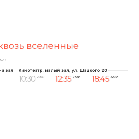
квозь вселенные
едия
-а зал
Кинотеатр, малый зал, ул. Шацкого 20
10:30
12:35
18:45
260 ₽
270 ₽
320 ₽