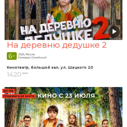
На деревню дедушке 2
6
2026, Россия
+
Комедия, Семейный
Кинотеатр, большой зал, ул. Шацкого 20
14:20
280 ₽
ДЕТЯМ
ПУШКИНСКАЯ КАРТА