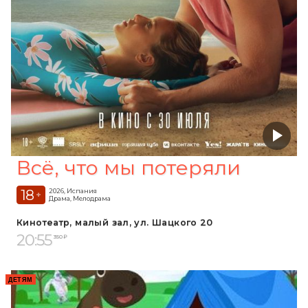
Всё, что мы потеряли
18
2026, Испания
+
Драма, Мелодрама
Кинотеатр, малый зал, ул. Шацкого 20
20:55
350 ₽
ДЕТЯМ