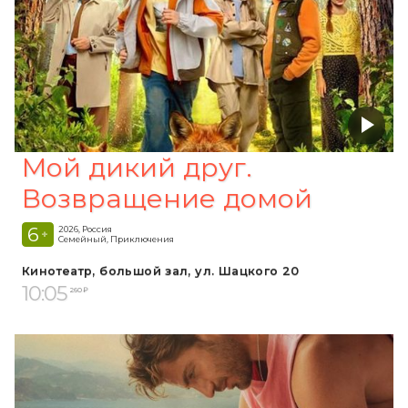
Мой дикий друг.
Возвращение домой
6
2026, Россия
+
Семейный, Приключения
Кинотеатр, большой зал, ул. Шацкого 20
10:05
260 ₽