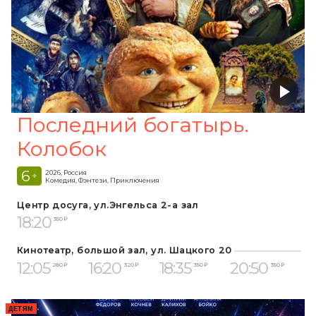
Последний богатырь.
Колобок
6
2026, Россия
+
Комедия, Фэнтези, Приключения
Центр досуга, ул.Энгельса 2-а зал
18:20
350 ₽
Кинотеатр, большой зал, ул. Шацкого 20
12:05
16:20
18:35
20:50
280 ₽
320 ₽
350 ₽
350 ₽
ДЕТЯМ