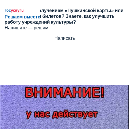
Сложности с получением «Пушкинской карты» или
приобретением билетов? Знаете, как улучшить
Решаем вместе
работу учреждений культуры?
Напишите — решим!
Написать