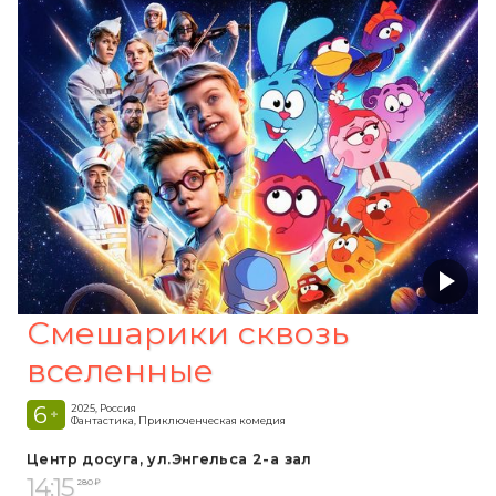
Смешарики сквозь
вселенные
6
2025, Россия
+
Фантастика, Приключенческая комедия
Центр досуга, ул.Энгельса 2-а зал
14:15
280 ₽