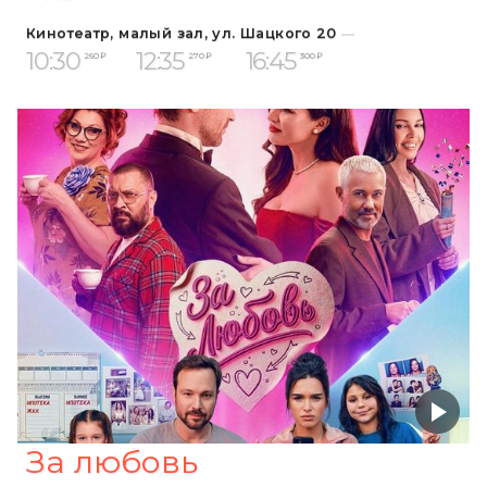
Кинотеатр, малый зал, ул. Шацкого 20
10:30
12:35
16:45
260 ₽
270 ₽
300 ₽
За любовь