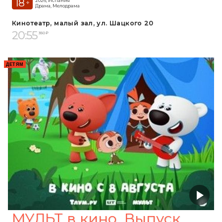
18
2026, Испания
+
Драма, Мелодрама
Кинотеатр, малый зал, ул. Шацкого 20
20:55
350 ₽
ДЕТЯМ
МУЛЬТ в кино. Выпуск