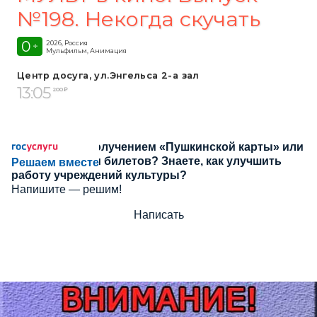
№198. Некогда скучать
0
2026, Россия
+
Мульфильм, Анимация
Центр досуга, ул.Энгельса 2-а зал
13:05
200 ₽
Сложности с получением «Пушкинской карты» или
приобретением билетов? Знаете, как улучшить
Решаем вместе
работу учреждений культуры?
Напишите — решим!
Написать