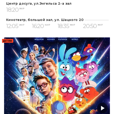
Центр досуга, ул.Энгельса 2-а зал
18:20
350 ₽
Кинотеатр, большой зал, ул. Шацкого 20
12:05
16:20
18:35
20:50
280 ₽
320 ₽
350 ₽
350 ₽
ДЕТЯМ