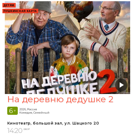
ДЕТЯМ
ПУШКИНСКАЯ КАРТА
На деревню дедушке 2
6
2026, Россия
+
Комедия, Семейный
Кинотеатр, большой зал, ул. Шацкого 20
14:20
280 ₽