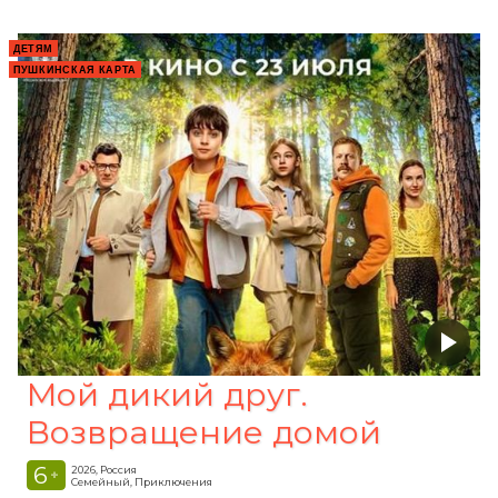
ДЕТЯМ
ПУШКИНСКАЯ КАРТА
Мой дикий друг.
Возвращение домой
6
2026, Россия
+
Семейный, Приключения