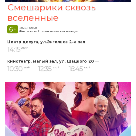
Смешарики сквозь
вселенные
6
2025, Россия
+
Фантастика, Приключенческая комедия
Центр досуга, ул.Энгельса 2-а зал
14:15
280 ₽
Кинотеатр, малый зал, ул. Шацкого 20
10:30
12:35
16:45
260 ₽
270 ₽
300 ₽