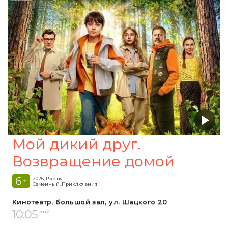
Мой дикий друг.
Возвращение домой
6
2026, Россия
+
Семейный, Приключения
Кинотеатр, большой зал, ул. Шацкого 20
10:05
260 ₽