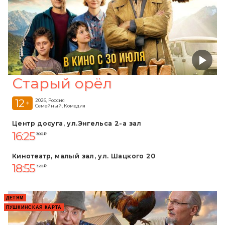
Старый орёл
12
2026, Россия
+
Семейный, Комедия
Центр досуга, ул.Энгельса 2-а зал
16:25
300 ₽
Кинотеатр, малый зал, ул. Шацкого 20
18:55
320 ₽
ДЕТЯМ
ПУШКИНСКАЯ КАРТА