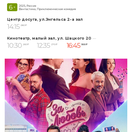
6
2025, Россия
+
Фантастика, Приключенческая комедия
Центр досуга, ул.Энгельса 2-а зал
14:15
280 ₽
Кинотеатр, малый зал, ул. Шацкого 20
10:30
12:35
16:45
260 ₽
270 ₽
300 ₽