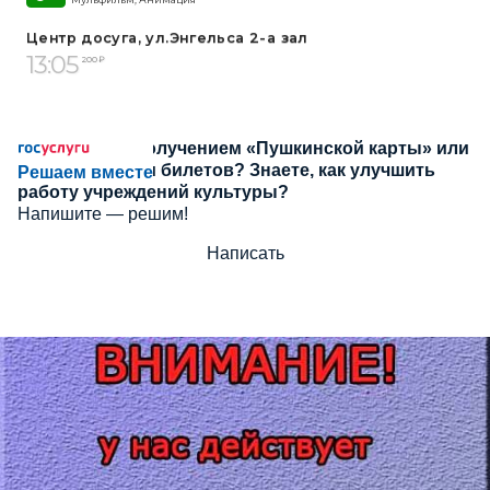
Центр досуга, ул.Энгельса 2-а зал
13:05
200 ₽
Сложности с получением «Пушкинской карты» или
приобретением билетов? Знаете, как улучшить
Решаем вместе
работу учреждений культуры?
Напишите — решим!
Написать