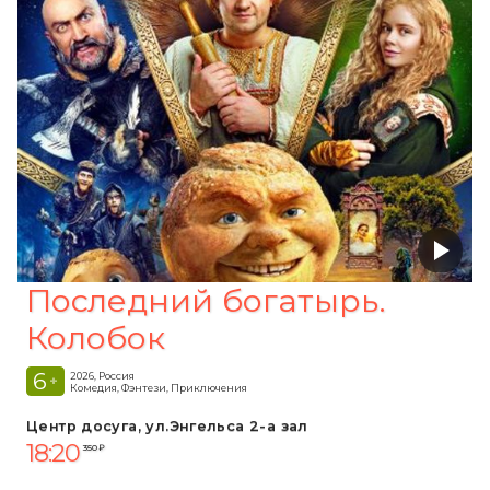
Последний богатырь.
Колобок
6
2026, Россия
+
Комедия, Фэнтези, Приключения
Центр досуга, ул.Энгельса 2-а зал
18:20
350 ₽