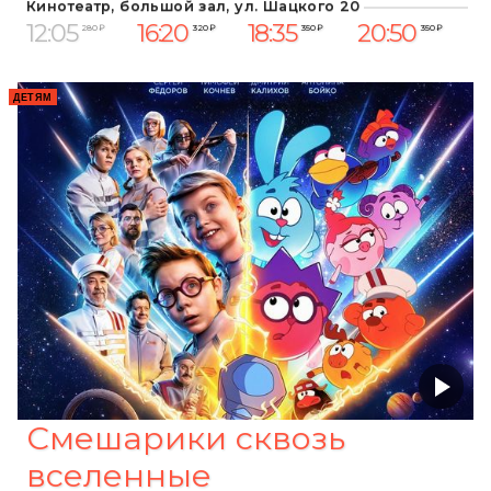
Кинотеатр, большой зал, ул. Шацкого 20
12:05
16:20
18:35
20:50
280 ₽
320 ₽
350 ₽
350 ₽
ДЕТЯМ
Смешарики сквозь
вселенные