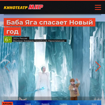
Баба Яга спасает Новый
год
6
2024, Россия
+
Фэнтези, Комедия, Семейный, Приключения
АРХИВ