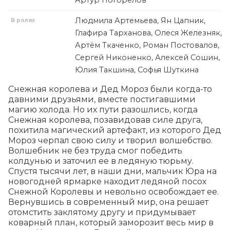
Артур Погорелов
Людмила Артемьева, Ян Цапник,
В ролях
Глафира Тарханова, Олеся Железняк,
Артём Ткаченко, Роман Постовалов,
Сергей Никоненко, Алексей Сошин,
Юлия Такшина, Софья Шуткина
Снежная королева и Дед Мороз были когда-то 
давними друзьями, вместе постигавшими 
магию холода. Но их пути разошлись, когда 
Снежная королева, позавидовав силе друга, 
похитила магический артефакт, из которого Дед 
Мороз черпал свою силу и творил волшебство. 
Волшебник не без труда смог победить 
колдунью и заточил ее в ледяную тюрьму. 
Спустя тысячи лет, в наши дни, мальчик Юра на 
новогодней ярмарке находит ледяной посох 
Снежной Королевы и невольно освобождает ее. 
Вернувшись в современный мир, она решает 
отомстить заклятому другу и придумывает 
коварный план, который заморозит весь мир в 