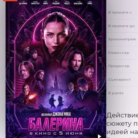
В прокате с
В прокате до
Хронометраж
Режиссер
Продюсер
Сценарист
В ролях
Действие
сюжету п
идеей на