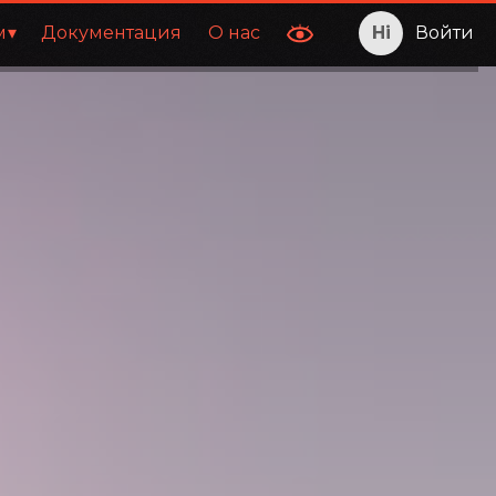
м
Документация
О нас
Войти