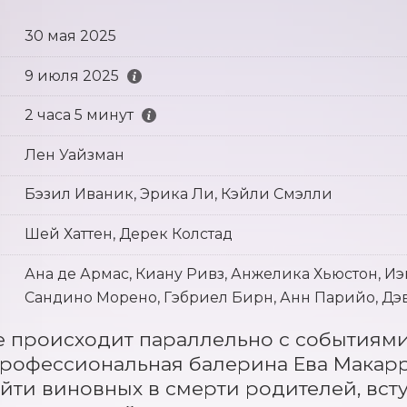
30 мая 2025
9 июля 2025
2 часа 5 минут
Лен Уайзман
Бэзил Иваник, Эрика Ли, Кэйли Смэлли
Шей Хаттен, Дерек Колстад
Ана де Армас, Киану Ривз, Анжелика Хьюстон, И
Сандино Морено, Гэбриел Бирн, Анн Парийо, Дэ
 происходит параллельно с событиями 
рофессиональная балерина Ева Макарро
йти виновных в смерти родителей, всту