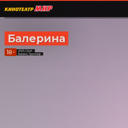
Балерина
18
2025, США
+
Боевик, Триллер