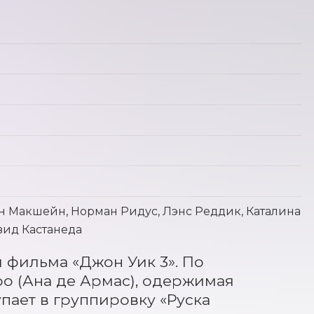
эн Макшейн, Норман Ридус, Лэнс Реддик, Каталина
вид Кастанеда
фильма «Джон Уик 3». По 
 (Ана де Армас), одержимая 
пает в группировку «Руска 