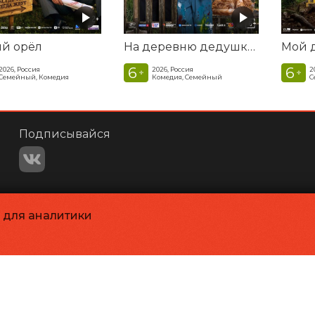
ый орёл
На деревню дедушке 2
6
6
2026, Россия
2026, Россия
2
+
+
Семейный, Комедия
Комедия, Семейный
С
Подписывайся
и для аналитики