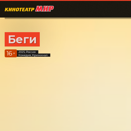
Беги
16
2025, Россия
+
Комедия, Криминал