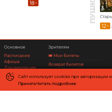
18
+
Стар
12
+
Основное
Зрителям
Расписание
🎟️ Мои билеты
Афиша
Возврат билетов
Документация
Оплата картой
О нас
Сайт использует cookies при авторизации 
Льготы
Принять
Читать подробнее
Правила и соглашения
МБУ "КДЦ "МИР"
©
2002-
2026