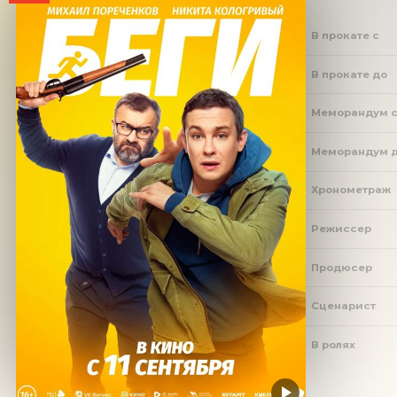
В прокате с
В прокате до
Меморандум 
Меморандум 
Хронометраж
Режиссер
Продюсер
Сценарист
В ролях