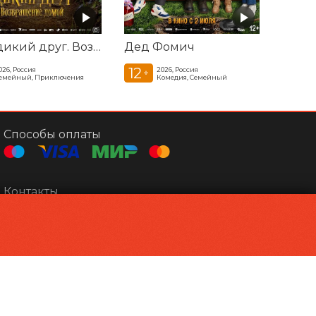
Мой дикий друг. Возвращение домой
Дед Фомич
12
026, Россия
2026, Россия
+
емейный, Приключения
Комедия, Семейный
Способы оплаты
Контакты
Кинотеатр Мир
+7 484396 29-16
Центр Досуга
+7 484397 53-11
Администрация
kino@obninsk.com
Powered by
p24.app