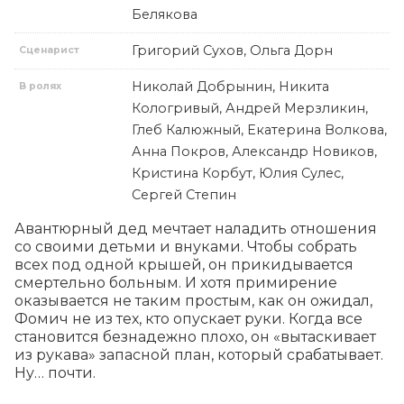
Белякова
Григорий Сухов, Ольга Дорн
Сценарист
Николай Добрынин, Никита
В ролях
Кологривый, Андрей Мерзликин,
Глеб Калюжный, Екатерина Волкова,
Анна Покров, Александр Новиков,
Кристина Корбут, Юлия Сулес,
Сергей Степин
Авантюрный дед мечтает наладить отношения 
со своими детьми и внуками. Чтобы собрать 
всех под одной крышей, он прикидывается 
смертельно больным. И хотя примирение 
оказывается не таким простым, как он ожидал, 
Фомич не из тех, кто опускает руки. Когда все 
становится безнадежно плохо, он «вытаскивает 
из рукава» запасной план, который срабатывает. 
Ну… почти.