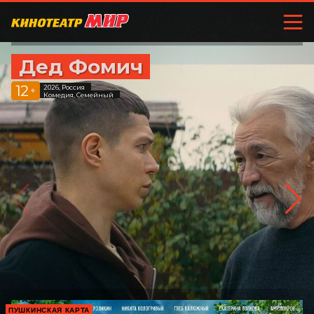
Дед Фомич
12
2026, Россия
+
Комедия, Семейный
ПУШКИНСКАЯ КАРТА