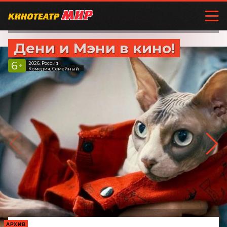
Дени и Мэни в кино!
6
2026, Россия
+
Комедия, Семейный
АРХИВ