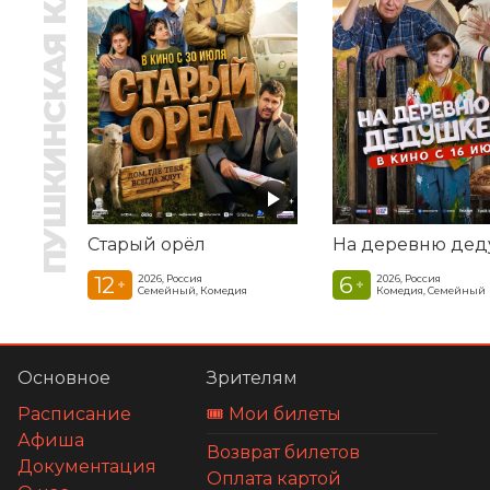
ПУШКИНСКАЯ КАРТА
Старый орёл
12
6
2026, Россия
2026, Россия
+
+
Семейный, Комедия
Комедия, Семейный
Основное
Зрителям
Расписание
🎟️ Мои билеты
Афиша
Возврат билетов
Документация
Оплата картой