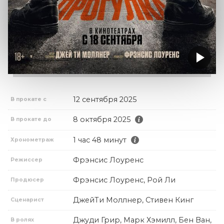
12 сентября 2025
В прокате с
8 октября 2025
В прокате до
1 час 48 минут
Хронометраж
Фрэнсис Лоуренс
Режиссер
Фрэнсис Лоуренс, Рой Ли
Продюсер
ДжейТи Моллнер, Стивен Кинг
Сценарист
Джуди Грир, Марк Хэмилл, Бен Ван,
В ролях