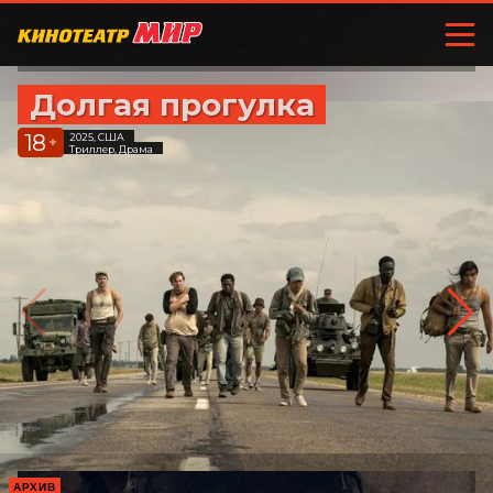
Долгая прогулка
18
2025, США
+
Триллер, Драма
АРХИВ