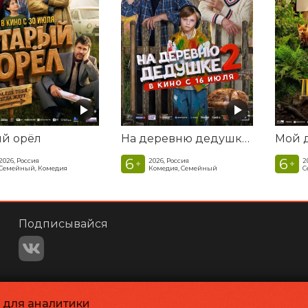
ый орёл
На деревню дедушке 2
6
6
2026, Россия
2026, Россия
2
+
+
Семейный, Комедия
Комедия, Семейный
С
Подписывайся
и для аналитики