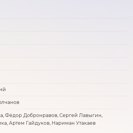
кий
олчанов
а, Фёдор Добронравов, Сергей Лавыгин,
йка, Артем Гайдуков, Нариман Утакаев