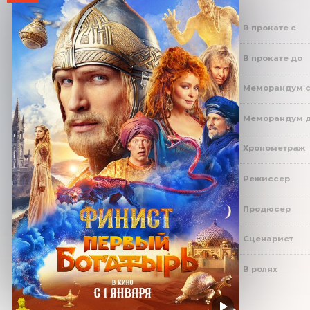
В прокате с
В прокате до
Меморандум 
Меморандум 
Хронометраж
Режиссер
Продюсер
Сценарист
В ролях