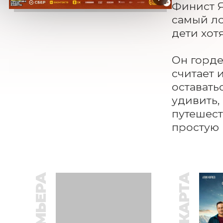
Финист Я
самый ло
дети хот
Он горде
считает 
оставать
удивить,
путешест
простую 
ПРЕМЬЕРА