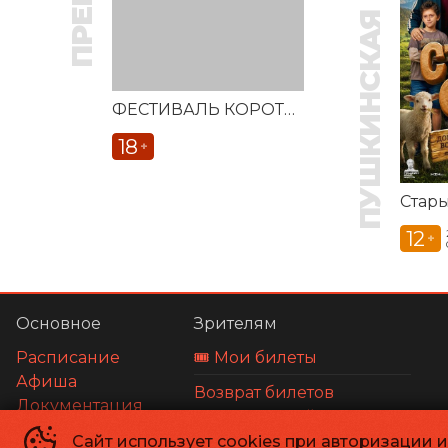
ПУШКИНСКАЯ КАРТА
ФЕСТИВАЛЬ КОРОТКОМЕТРАЖНЫХ ФИЛЬМОВ «ВЕСТОЧКА»
18
+
Стар
12
+
Основное
Зрителям
Расписание
🎟️ Мои билеты
Афиша
Возврат билетов
Документация
Оплата картой
О нас
Сайт использует cookies при авторизации 