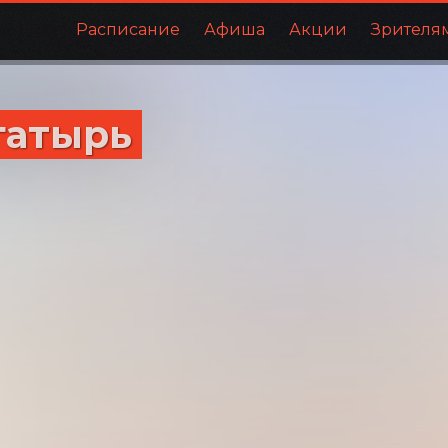
Расписание
Афиша
Акции
Зрителя
гатырь