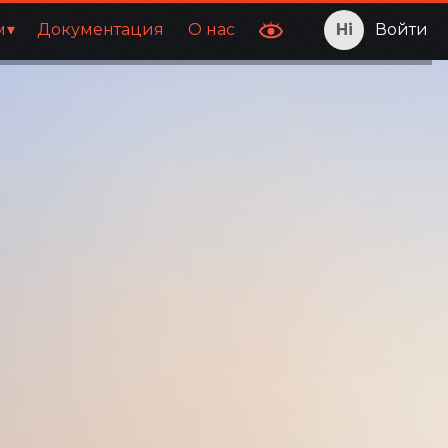
м
Документация
О нас
Войти