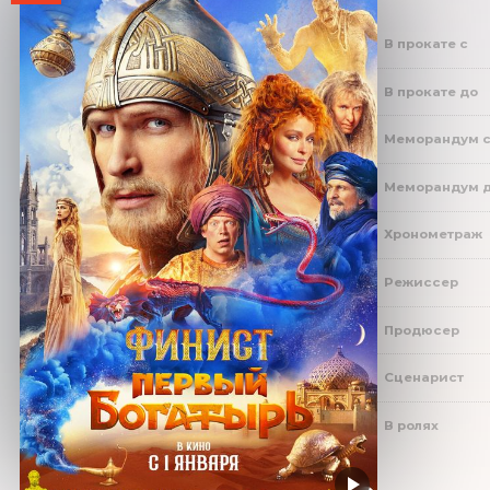
В прокате с
В прокате до
Меморандум 
Меморандум 
Хронометраж
Режиссер
Продюсер
Сценарист
В ролях