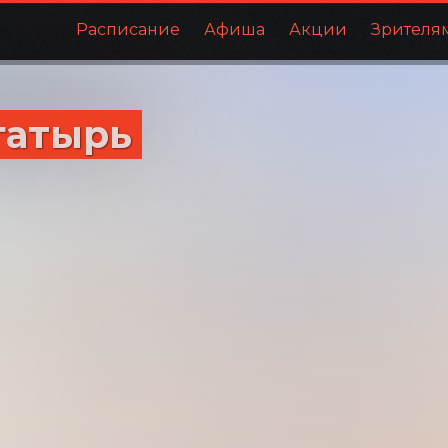
Расписание
Афиша
Акции
Зрителя
гатырь