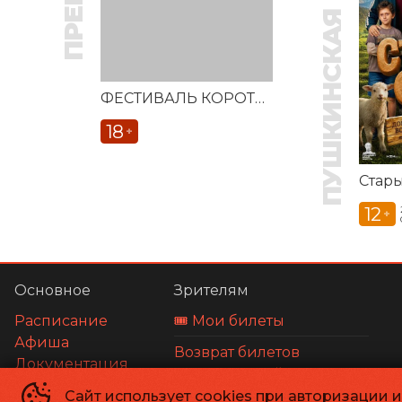
ПУШКИНСКАЯ КАРТА
ФЕСТИВАЛЬ КОРОТКОМЕТРАЖНЫХ ФИЛЬМОВ «ВЕСТОЧКА»
18
+
Стар
12
+
Основное
Зрителям
Расписание
🎟️ Мои билеты
Афиша
Возврат билетов
Документация
Оплата картой
О нас
Сайт использует cookies при авторизации 