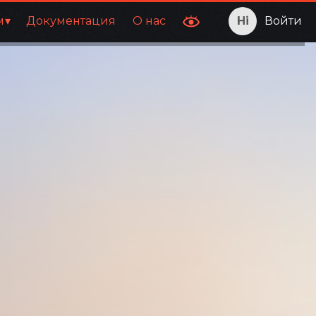
м
Документация
О нас
Войти