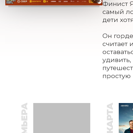
Финист Я
самый ло
дети хот
Он горде
считает 
оставать
удивить,
путешест
простую 
ПРЕМЬЕРА