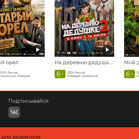
ый орёл
На деревню дедушке 2
6
6
2026, Россия
2026, Россия
2
+
+
Семейный, Комедия
Комедия, Семейный
С
Подписывайся
и для аналитики