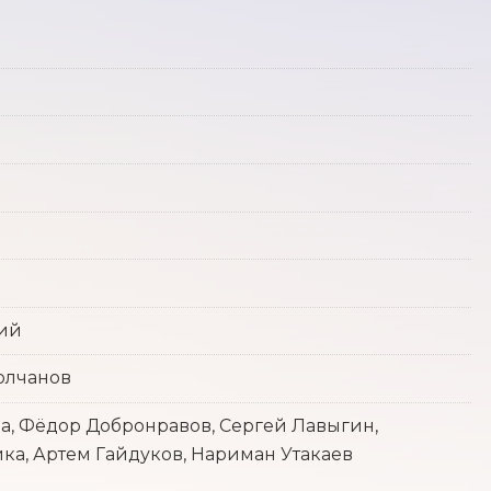
кий
олчанов
а, Фёдор Добронравов, Сергей Лавыгин,
йка, Артем Гайдуков, Нариман Утакаев