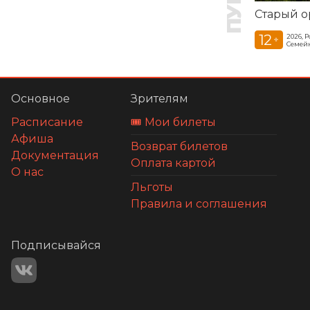
Старый о
12
2026, 
+
Семей
Основное
Зрителям
Расписание
🎟️ Мои билеты
Афиша
Возврат билетов
Документация
Оплата картой
О нас
Льготы
Правила и соглашения
Подписывайся