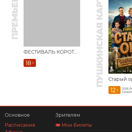
ПРЕМЬЕРА
ПУШКИНСКАЯ КАРТА
ФЕСТИВАЛЬ КОРОТКОМЕТРАЖНЫХ ФИЛЬМОВ «ВЕСТОЧКА»
18
+
Старый о
12
2026, 
+
Семей
Основное
Зрителям
Расписание
🎟️ Мои билеты