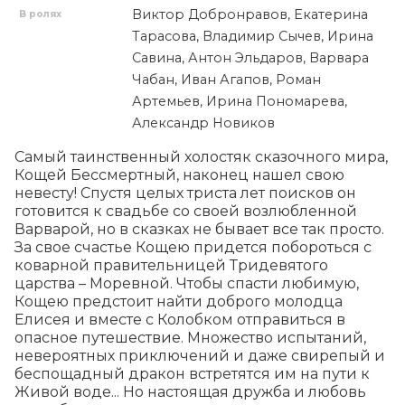
Виктор Добронравов, Екатерина
В ролях
Тарасова, Владимир Сычев, Ирина
Савина, Антон Эльдаров, Варвара
Чабан, Иван Агапов, Роман
Артемьев, Ирина Пономарева,
Александр Новиков
Самый таинственный холостяк сказочного мира, 
Кощей Бессмертный, наконец нашел свою 
невесту! Спустя целых триста лет поисков он 
готовится к свадьбе со своей возлюбленной 
Варварой, но в сказках не бывает все так просто. 
За свое счастье Кощею придется побороться с 
коварной правительницей Тридевятого 
царства – Моревной. Чтобы спасти любимую, 
Кощею предстоит найти доброго молодца 
Елисея и вместе с Колобком отправиться в 
опасное путешествие. Множество испытаний, 
невероятных приключений и даже свирепый и 
беспощадный дракон встретятся им на пути к 
Живой воде... Но настоящая дружба и любовь 