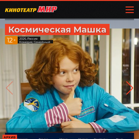
Космическая Машка
12
2026, Россия
+
Комедия, Семейный
АРХИВ