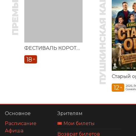
ПРЕМЬЕРА
ПУШКИНСКАЯ КАРТА
ФЕСТИВАЛЬ КОРОТКОМЕТРАЖНЫХ ФИЛЬМОВ «ВЕСТОЧКА»
18
+
Старый о
12
2026, 
+
Семей
Основное
Зрителям
Расписание
🎟️ Мои билеты
Афиша
Возврат билетов