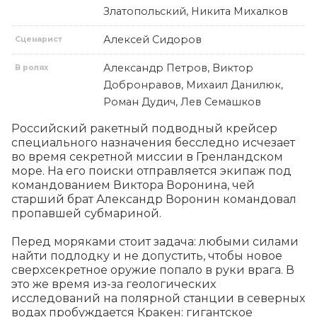
Златопольский, Никита Михалков
Алексей Сидоров
Сценарист
Александр Петров, Виктор
В ролях
Добронравов, Михаил Данилюк,
Роман Дудич, Лев Семашков
Российский ракетный подводный крейсер 
специального назначения бесследно исчезает 
во время секретной миссии в Гренландском 
море. На его поиски отправляется экипаж под 
командованием Виктора Воронина, чей 
старший брат Александр Воронин командовал 
пропавшей субмариной.

Перед моряками стоит задача: любыми силами 
найти подлодку и не допустить, чтобы новое 
сверхсекретное оружие попало в руки врага. В 
это же время из-за геологических 
исследований на полярной станции в северных 
водах пробуждается Кракен: гигантское 