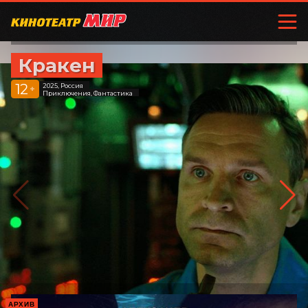
Кракен
12
2025, Россия
+
Приключения, Фантастика
АРХИВ