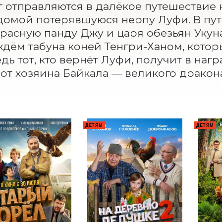
г отправляются в далёкое путешествие н
домой потерявшуюся нерпу Луфи. В пут
красную панду Джу и царя обезьян Укуна,
дём табуна коней Тенгри-Ханом, которы
едь тот, кто вернёт Луфи, получит в на
от хозяина Байкала — великого дракона
ДЕТЯМ
ДЕТЯМ