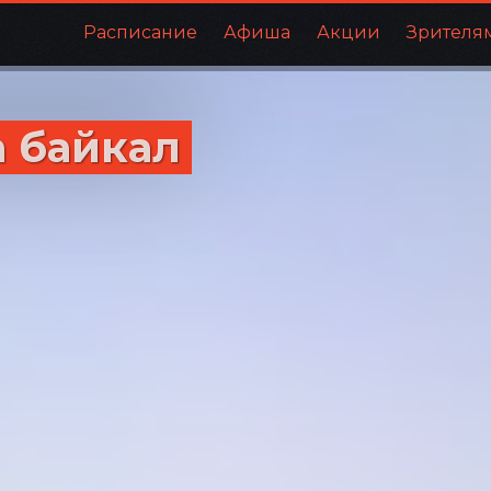
Расписание
Афиша
Акции
Зрителя
а байкал