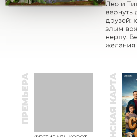
Лео и Ти
вернуть 
друзей: 
злым вож
нерпу. В
желания 
ПРЕМЬЕРА
ПУШКИНСКАЯ КАРТА