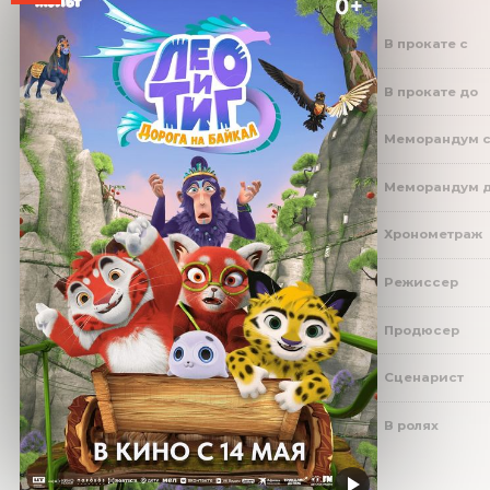
В прокате с
В прокате до
Меморандум 
Меморандум 
Хронометраж
Режиссер
Продюсер
Сценарист
В ролях