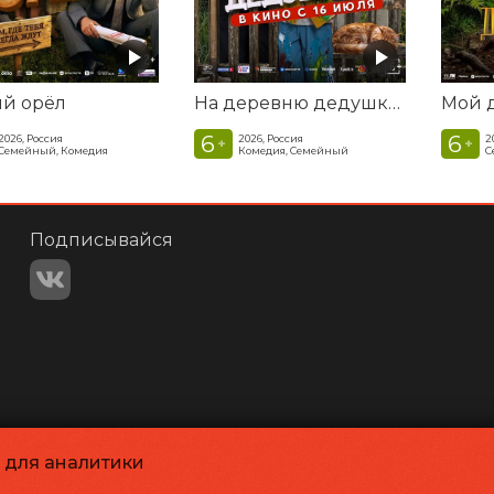
ый орёл
На деревню дедушке 2
6
6
2026, Россия
2026, Россия
2
+
+
Семейный, Комедия
Комедия, Семейный
С
Подписывайся
и для аналитики