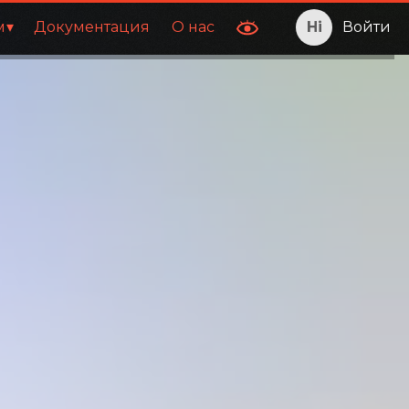
м
Документация
О нас
Войти