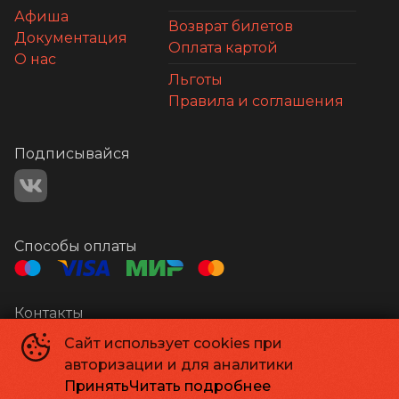
Афиша
Возврат билетов
Документация
Оплата картой
О нас
Льготы
Правила и соглашения
Подписывайся
Способы оплаты
Контакты
Кинотеатр Мир
+7 484396 29-16
Сайт использует cookies при
Центр Досуга
+7 484397 53-11
авторизации и для аналитики
Администрация
kino@obninsk.com
Принять
Читать подробнее