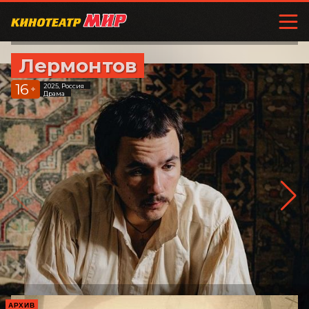
Лермонтов
16
2025, Россия
+
Драма
АРХИВ