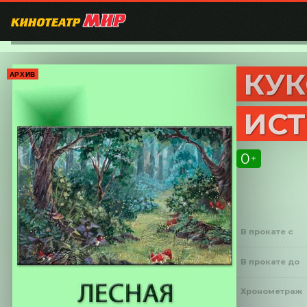
КУК
АРХИВ
ИСТ
0
+
В прокате с
В прокате до
Хронометраж