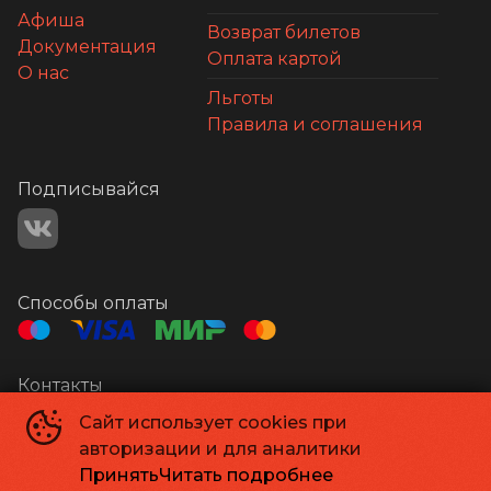
Афиша
Возврат билетов
Документация
Оплата картой
О нас
Льготы
Правила и соглашения
Подписывайся
Способы оплаты
Контакты
Кинотеатр Мир
+7 484396 29-16
Сайт использует cookies при
Центр Досуга
+7 484397 53-11
авторизации и для аналитики
Администрация
kino@obninsk.com
Принять
Читать подробнее