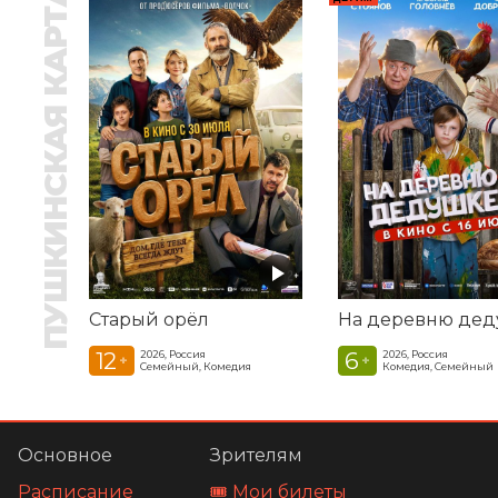
ПУШКИНСКАЯ КАРТА
Старый орёл
12
6
2026, Россия
2026, Россия
+
+
Семейный, Комедия
Комедия, Семейный
Основное
Зрителям
Расписание
🎟️ Мои билеты