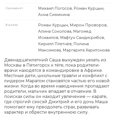
Михаил Погосов, Роман Курцын,
Сценарист
Анна Симикина
Роман Курцын, Мирон Проворов,
В ролях
Алина Соколова, Магомед
Исмаилов, Мафтун Саидисрибов,
Кирилл Плетнёв, Полина
Максимова, Маргарита Харитонова
Двенадцатилетний Саша вынужден уехать из 
Москвы в Пятигорск к тёте, пока родители-
врачи находятся в командировке в Африке. 
Местные дети, школьные травли и конфликт с 
лидером Маратом становятся частью его новой 
жизни. Когда во время наводнения пропадают 
родители, мальчик впадает в отчаяние. В 
поисках силы он находит увлечение — карате, 
где строгий сэнсэй Дмитрий и его дочь Маша 
помогают ему преодолеть страх, развивать 
характер и обрести внутреннюю силу.