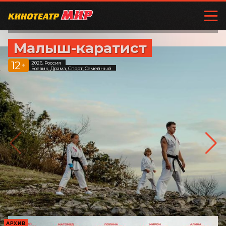
Малыш-каратист
12
2026, Россия
+
Боевик, Драма, Спорт, Семейный
АРХИВ