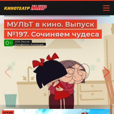
МУЛЬТ в кино. Выпуск
№197. Сочиняем чудеса
0
2026, Россия
+
Мульфильм, Анимация
АРХИВ