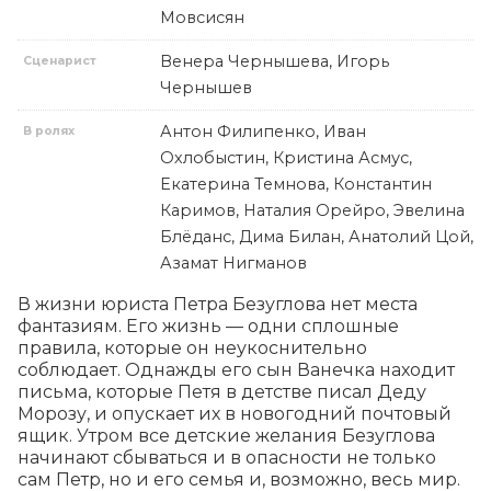
Мовсисян
Венера Чернышева, Игорь
Сценарист
Чернышев
Антон Филипенко, Иван
В ролях
Охлобыстин, Кристина Асмус,
Екатерина Темнова, Константин
Каримов, Наталия Орейро, Эвелина
Блёданс, Дима Билан, Анатолий Цой,
Азамат Нигманов
В жизни юриста Петра Безуглова нет места 
фантазиям. Его жизнь — одни сплошные 
правила, которые он неукоснительно 
соблюдает. Однажды его сын Ванечка находит 
письма, которые Петя в детстве писал Деду 
Морозу, и опускает их в новогодний почтовый 
ящик. Утром все детские желания Безуглова 
начинают сбываться и в опасности не только 
сам Петр, но и его семья и, возможно, весь мир.