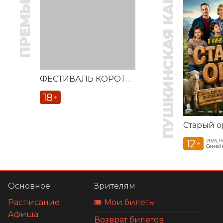
ПРЕМЬЕРА
ПУШКИНСКАЯ КАРТА
ФЕСТИВАЛЬ КОРОТКОМЕТРАЖНЫХ ФИЛЬМОВ «ВЕСТОЧКА»
18
+
Старый о
12
2026, 
+
Семей
Основное
Зрителям
Расписание
🎟️ Мои билеты
Афиша
Возврат билетов