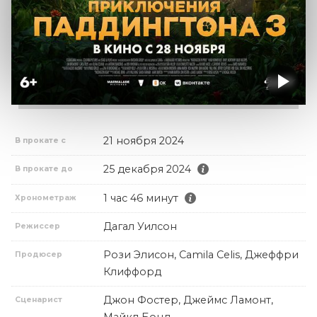
21 ноября 2024
В прокате с
25 декабря 2024
В прокате до
1 час 46 минут
Хронометраж
Дагал Уилсон
Режиссер
Рози Элисон, Camila Celis, Джеффри
Продюсер
Клиффорд
Джон Фостер, Джеймс Ламонт,
Сценарист