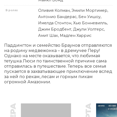
Майкл Бонд
Оливия Колман, Эмили Мортимер,
В ролях
Антонио Бандерас, Бен Уишоу,
Имелда Стонтон, Хью Бонневилль,
Джим Бродбент, Джули Уолтерс,
Амит Шах, Мадлен Харрис
Паддингтон и семейство Браунов отправляются 
на родину медвежонка – в дремучее Перу! 
Однако на месте оказывается, что любимая 
тетушка Люси по таинственной причине сама 
отправилась в путешествие. Теперь все семья 
пускается в захватывающее приключение вслед 
за ней по рекам, лесам и горным пикам 
огромной Амазонии.