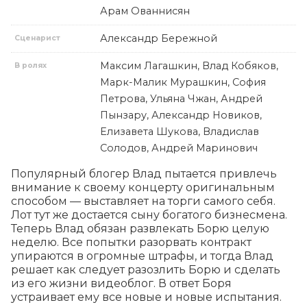
Арам Ованнисян
Александр Бережной
Сценарист
Максим Лагашкин, Влад Кобяков,
В ролях
Марк-Малик Мурашкин, София
Петрова, Ульяна Чжан, Андрей
Пынзару, Александр Новиков,
Елизавета Шукова, Владислав
Солодов, Андрей Маринович
Популярный блогер Влад пытается привлечь 
внимание к своему концерту оригинальным 
способом — выставляет на торги самого себя. 
Лот тут же достается сыну богатого бизнесмена. 
Теперь Влад обязан развлекать Борю целую 
неделю. Все попытки разорвать контракт 
упираются в огромные штрафы, и тогда Влад 
решает как следует разозлить Борю и сделать 
из его жизни видеоблог. В ответ Боря 
устраивает ему все новые и новые испытания.