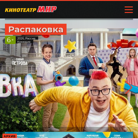
Распаковка
6
2026, Россия
+
Комедия
АРХИВ