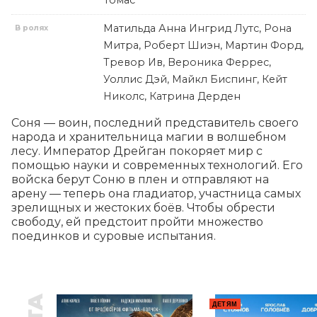
Томас
Матильда Анна Ингрид Лутс, Рона
В ролях
Митра, Роберт Шиэн, Мартин Форд,
Тревор Ив, Вероника Феррес,
Уоллис Дэй, Майкл Биспинг, Кейт
Николс, Катрина Дерден
Соня — воин, последний представитель своего 
народа и хранительница магии в волшебном 
лесу. Император Дрейган покоряет мир с 
помощью науки и современных технологий. Его 
войска берут Соню в плен и отправляют на 
арену — теперь она гладиатор, участница самых 
зрелищных и жестоких боёв. Чтобы обрести 
свободу, ей предстоит пройти множество 
поединков и суровые испытания.
ДЕТЯМ