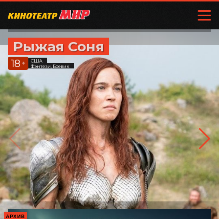
Рыжая Соня
18
США
+
Фэнтези, Боевик
АРХИВ