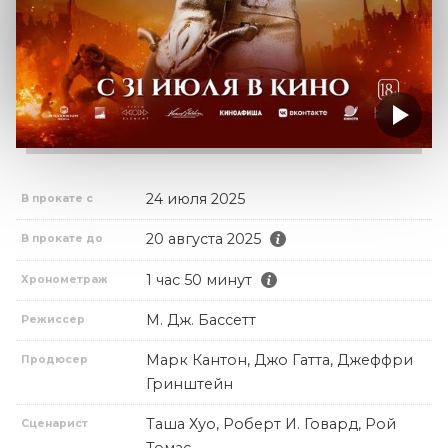
24 июля 2025
В прокате с
20 августа 2025
В прокате до
1 час 50 минут
Хронометраж
М. Дж. Бассетт
Режиссер
Марк Кантон, Джо Гатта, Джеффри
Продюсер
Гринштейн
Таша Хуо, Роберт И. Говард, Рой
Сценарист