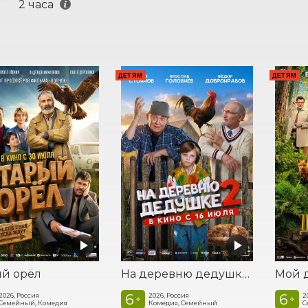
2 часа
ДЕТЯМ
ДЕТЯМ
ый орёл
На деревню дедушке 2
6
6
2026, Россия
2026, Россия
2
+
+
Семейный, Комедия
Комедия, Семейный
С