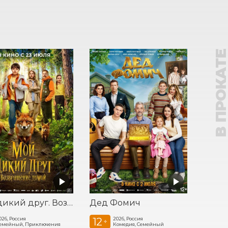
В ПРОКАТ
Мой дикий друг. Возвращение домой
Дед Фомич
12
026, Россия
2026, Россия
+
емейный, Приключения
Комедия, Семейный