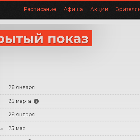
Расписание
Афиша
Акции
Зрителя
рытый показ
28 января
25 марта
28 января
с
25 мая
до