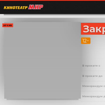
Зак
АРХИВ
12
+
В прокате с
В прокате до
Меморандум 
Меморандум 