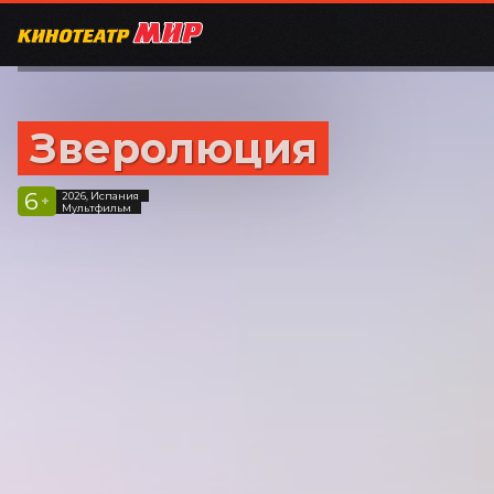
Зверолюция
6
2026, Испания
+
Мультфильм