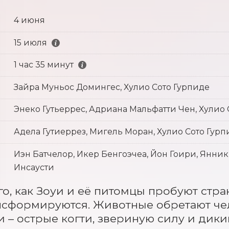
4 июня
15 июля
1 час 35 минут
Зайра Муньос Домингес, Хулио Сото Гурпиде
Энеко Гутьеррес, Адриана Мальфатти Чен, Хулио 
Адела Гутиеррез, Мигель Моран, Хулио Сото Гурп
Иэн Батчелор, Икер Бенгоэчеа, Йон Гоири, Янник
Инсаусти
го, как Зоуи и её питомцы пробуют стра
сформируются. Животные обретают чело
и – острые когти, звериную силу и дики