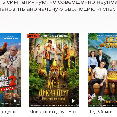
ть симпатичную, но совершенно неупр
тановить аномальную эволюцию и спас
ДЕТЯМ
На деревню дедушке 2
Мой дикий друг. Возвращение домой
Дед Фомич