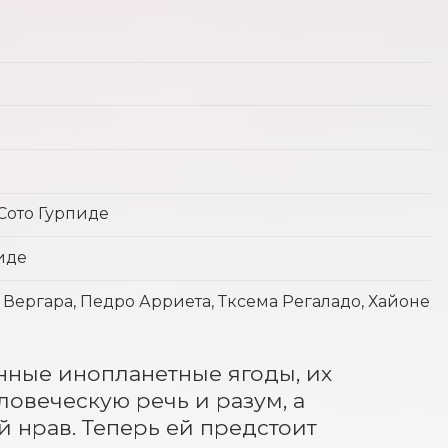
Сото Гурпиде
иде
 Вергара, Педро Арриета, Тксема Регаладо, Хайоне
нные инопланетные ягоды, их 
веческую речь и разум, а 
й нрав. Теперь ей предстоит 