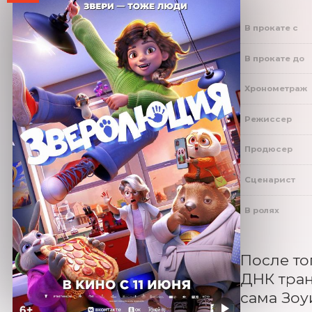
В прокате с
В прокате до
Хронометраж
Режиссер
Продюсер
Сценарист
В ролях
После то
ДНК тран
сама Зоу