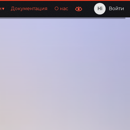
м
Документация
О нас
Войти